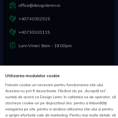
office@designlemn.ro
+40741002515
+40730320115
Luni-Vineri: 8am - 18.00pm
Utile
Utilizarea modulelor cookie
Despre Noi
Folosim cookie-uri necesare pentru funcționarea site-ului.
Acestea nu pot fi dezactivate. Făcând clic pe „Acceptă tot”,
Contacteaza-Ne
sunteți de acord ca Design Lemn, în calitatea sa de operator, să
stocheze cookie-uri pe dispozitivul dvs. pentru a îmbunătăți
Cookies
navigarea pe site, pentru a analiza utilizarea site-ului și pentru
a sprijini eforturile sale de marketing. Pentru mai multe detalii, vă
Prelucrarea Datelor